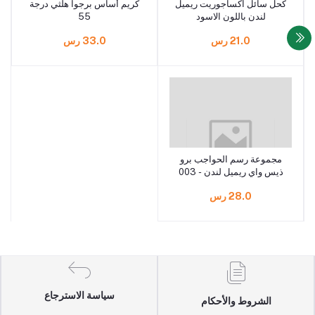
كحل سائل اكساجوريت ريميل
كريم أساس برجوا هلثي درجة
لندن باللون الاسود
55
21.0 رس
33.0 رس
مجموعة رسم الحواجب برو
ذيس واي ريميل لندن - 003
بني داكن
28.0 رس
سياسة الاسترجاع
الشروط والأحكام