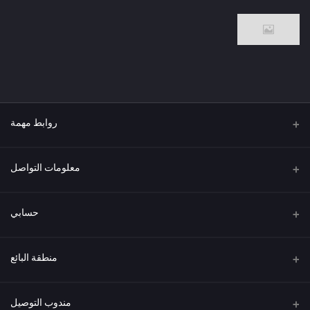
روابط مهمة
من نحن
معلومات التواصل
العنوان
حسابي
هاتف
تسجيل الدخول
منطقة البائع
البريد الإلكتروني
سجل الطلبات
كن بائعًا
قدم الآن
مندوب التوصيل
قائمة الرغبات