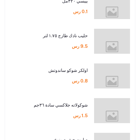
بيبسي ٣٢٠مل
0.1 رس
حليب نادك طازج ١.٧٥ لتر
9.5 رس
اولكر شوكو ساندوتش
0.8 رس
شوكولاته جلاكسي سادة ٣٦جم
1.5 رس
صابون جيف - منوع