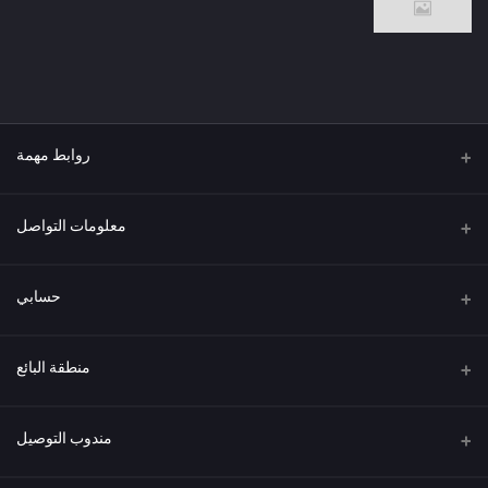
روابط مهمة
من نحن
معلومات التواصل
العنوان
حسابي
هاتف
تسجيل الدخول
منطقة البائع
البريد الإلكتروني
سجل الطلبات
كن بائعًا
قدم الآن
مندوب التوصيل
قائمة الرغبات
تسجيل الدخول إلى لوحة البائع
تتبع الطلبات