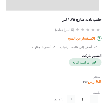
حليب نادك طازج ١.٧٥ لتر
(0 المراجعات)
الاستفسار عن المنتج
أضف إلى قائمة الرغبات
أضف للمقارنة
القصيم ماركت
مراسلة البائع
السعر
9.5 رس
/Pc
الكمية
(
0
متاح)