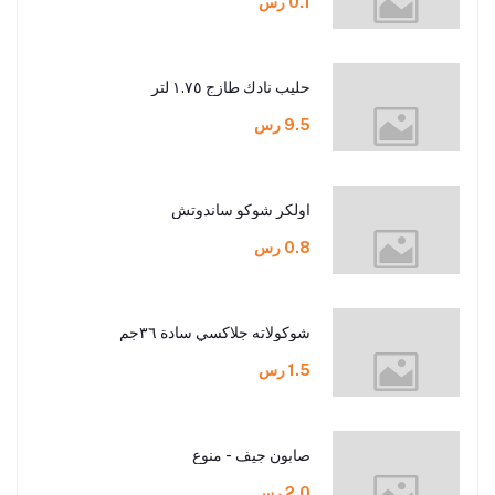
0.1 رس
حليب نادك طازج ١.٧٥ لتر
9.5 رس
اولكر شوكو ساندوتش
0.8 رس
شوكولاته جلاكسي سادة ٣٦جم
1.5 رس
صابون جيف - منوع
2.0 رس