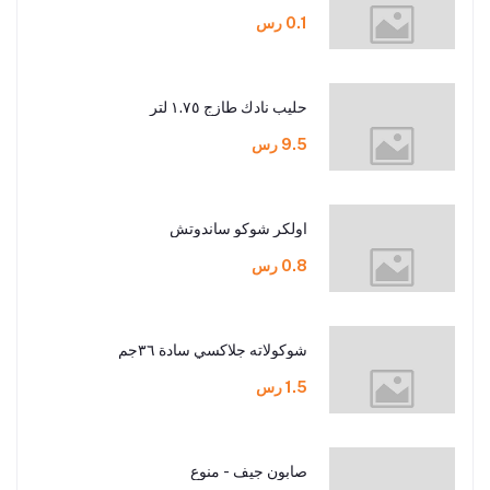
0.1 رس
حليب نادك طازج ١.٧٥ لتر
9.5 رس
اولكر شوكو ساندوتش
0.8 رس
شوكولاته جلاكسي سادة ٣٦جم
1.5 رس
صابون جيف - منوع