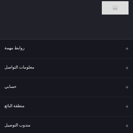
روابط مهمة
من نحن
معلومات التواصل
العنوان
حسابي
هاتف
تسجيل الدخول
منطقة البائع
البريد الإلكتروني
سجل الطلبات
كن بائعًا
قدم الآن
مندوب التوصيل
قائمة الرغبات