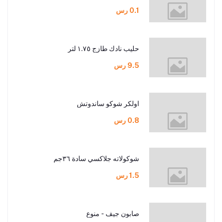
0.1 رس
حليب نادك طازج ١.٧٥ لتر
9.5 رس
اولكر شوكو ساندوتش
0.8 رس
شوكولاته جلاكسي سادة ٣٦جم
1.5 رس
صابون جيف - منوع