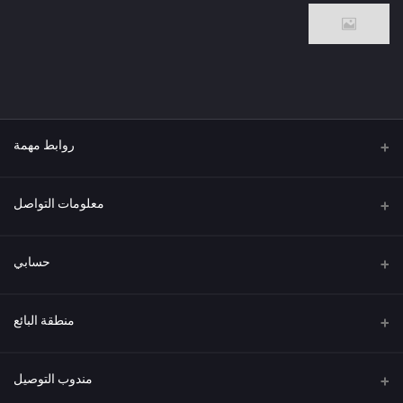
روابط مهمة
من نحن
معلومات التواصل
العنوان
حسابي
هاتف
تسجيل الدخول
منطقة البائع
البريد الإلكتروني
سجل الطلبات
كن بائعًا
قدم الآن
مندوب التوصيل
قائمة الرغبات