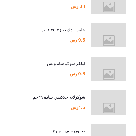
0.1 رس
حليب نادك طازج ١.٧٥ لتر
9.5 رس
اولكر شوكو ساندوتش
0.8 رس
شوكولاته جلاكسي سادة ٣٦جم
1.5 رس
صابون جيف - منوع