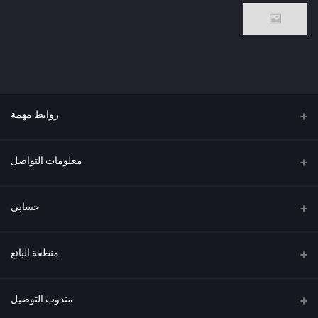
روابط مهمة
من نحن
معلومات التواصل
العنوان
حسابي
هاتف
تسجيل الدخول
منطقة البائع
البريد الإلكتروني
سجل الطلبات
كن بائعًا
قدم الآن
مندوب التوصيل
قائمة الرغبات