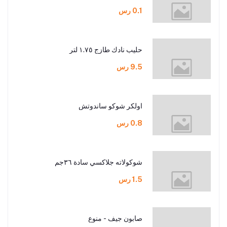
0.1 رس
حليب نادك طازج ١.٧٥ لتر
9.5 رس
اولكر شوكو ساندوتش
0.8 رس
شوكولاته جلاكسي سادة ٣٦جم
1.5 رس
صابون جيف - منوع