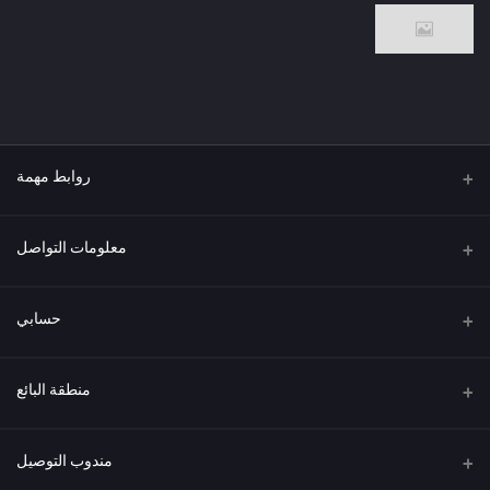
روابط مهمة
من نحن
معلومات التواصل
العنوان
حسابي
هاتف
تسجيل الدخول
منطقة البائع
البريد الإلكتروني
سجل الطلبات
كن بائعًا
قدم الآن
مندوب التوصيل
قائمة الرغبات